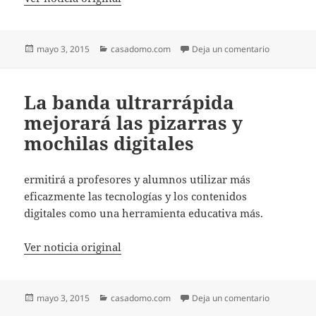
Publicado
Categorías
en Wavestor
mayo 3, 2015
casadomo.com
Deja un comentario
el
La banda ultrarrápida
mejorará las pizarras y
mochilas digitales
ermitirá a profesores y alumnos utilizar más
eficazmente las tecnologías y los contenidos
digitales como una herramienta educativa más.
Ver noticia original
Publicado
Categorías
en La banda
mayo 3, 2015
casadomo.com
Deja un comentario
el