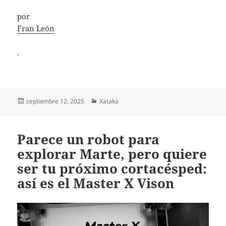
por
Fran León
.
Publicado
Categorías
septiembre 12, 2025
Xataka
el
Parece un robot para
explorar Marte, pero quiere
ser tu próximo cortacésped:
así es el Master X Vison