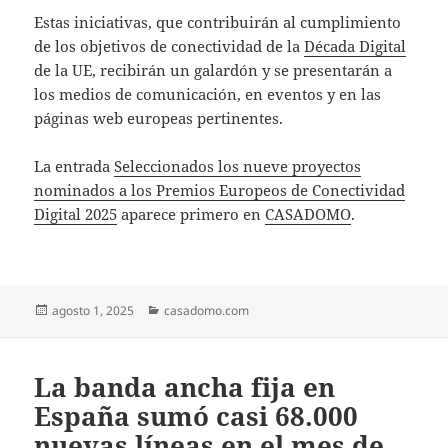
Estas iniciativas, que contribuirán al cumplimiento
de los objetivos de conectividad de la
Década Digital
de la UE, recibirán un galardón y se presentarán a
los medios de comunicación, en eventos y en las
páginas web europeas pertinentes.
La entrada
Seleccionados los nueve proyectos
nominados a los Premios Europeos de Conectividad
Digital 2025
aparece primero en
CASADOMO
.
Publicado
Categorías
agosto 1, 2025
casadomo.com
el
La banda ancha fija en
España sumó casi 68.000
nuevas líneas en el mes de