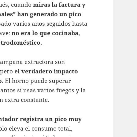
pués, cuando
miras la factura y
ales” han generado un pico
sado varios años seguidos hasta
lave:
no era lo que cocinaba,
ctrodoméstico.
campana extractora son
 pero
el verdadero impacto
o
.
El horno
puede superar
tantos si usas varios fuegos y la
 extra constante.
ontador registra un pico muy
solo eleva el consumo total,