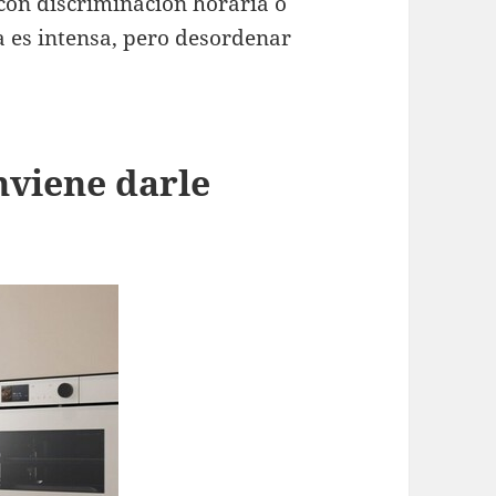
 con discriminación horaria o
a es intensa, pero desordenar
.
nviene darle