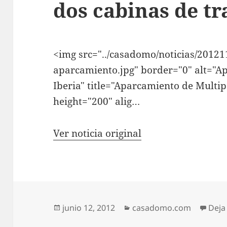
dos cabinas de tr
<img src="../casadomo/noticias/20121
aparcamiento.jpg" border="0" alt="A
Iberia" title="Aparcamiento de Multi
height="200" alig…
Ver noticia original
Publicado
Categorías
junio 12, 2012
casadomo.com
Deja
el