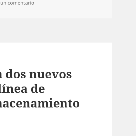
en La nueva cámara de Devolo dLAN LiveCam 
 un comentario
a dos nuevos
línea de
lmacenamiento