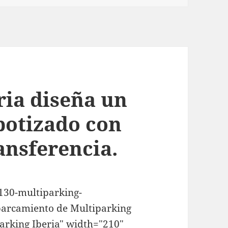
ria diseña un
botizado con
ansferencia.
130-multiparking-
parcamiento de Multiparking
parking Iberia" width="210"