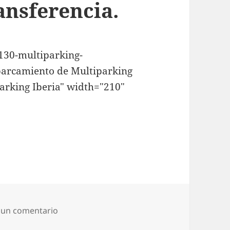
ansferencia.
130-multiparking-
parcamiento de Multiparking
parking Iberia" width="210"
en Multiparking Iberia diseña un aparcamie
 un comentario