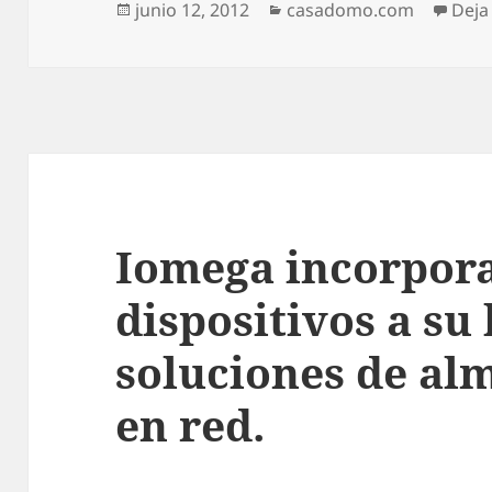
Publicado
Categorías
junio 12, 2012
casadomo.com
Deja
el
Iomega incorpor
dispositivos a su 
soluciones de a
en red.