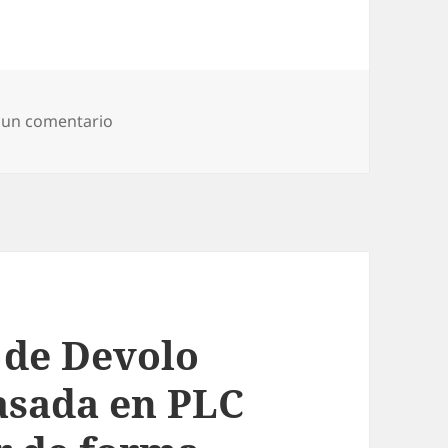
en La nueva cámara de Devolo dLAN LiveCam 
 un comentario
 de Devolo
sada en PLC