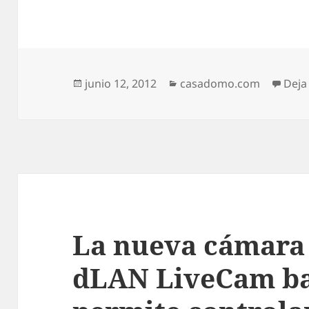
Publicado
Categorías
junio 12, 2012
casadomo.com
Deja
el
La nueva cámara
dLAN LiveCam ba