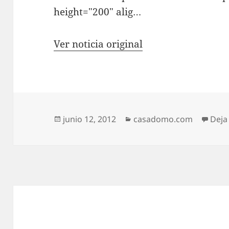
height="200" alig…
Ver noticia original
Publicado
Categorías
junio 12, 2012
casadomo.com
Deja
el