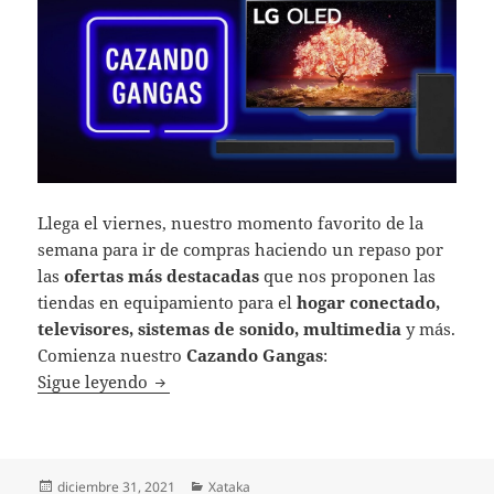
Llega el viernes, nuestro momento favorito de la
semana para ir de compras haciendo un repaso por
las
ofertas más destacadas
que nos proponen las
tiendas en equipamiento para el
hogar conectado,
televisores, sistemas de sonido, multimedia
y más.
Comienza nuestro
Cazando Gangas
:
Descuentazos en teles y barras de sonido,
Sigue leyendo
Publicado
Categorías
diciembre 31, 2021
Xataka