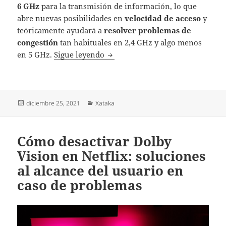
6 GHz
para la transmisión de información, lo que
abre nuevas posibilidades en
velocidad de acceso
y
teóricamente ayudará a
resolver problemas de
congestión
tan habituales en 2,4 GHz y algo menos
El WiFi en España será por fin m
en 5 GHz.
Sigue leyendo
Publicado
Categorías
diciembre 25, 2021
Xataka
el
Cómo desactivar Dolby
Vision en Netflix: soluciones
al alcance del usuario en
caso de problemas