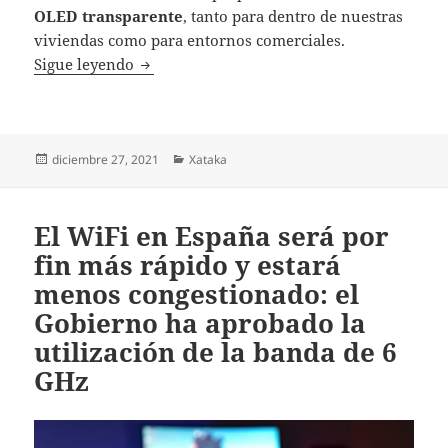
OLED transparente
, tanto para dentro de nuestras
viviendas como para entornos comerciales.
LG quiere poner teles OLED transparentes e
Sigue leyendo
Publicado
Categorías
diciembre 27, 2021
Xataka
el
El WiFi en España será por
fin más rápido y estará
menos congestionado: el
Gobierno ha aprobado la
utilización de la banda de 6
GHz