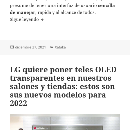
presume de tener una interfaz de usuario
sencilla
de manejar
, rápida y al alcance de todos.
Cómo ver la TDT y cientos de canales de TV
Sigue leyendo
Publicado
Categorías
diciembre 27, 2021
Xataka
el
LG quiere poner teles OLED
transparentes en nuestros
salones y tiendas: estos son
sus nuevos modelos para
2022