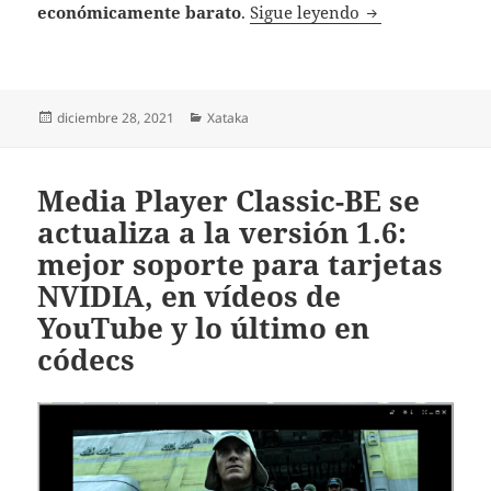
Este es el siste
económicamente barato
.
Sigue leyendo
Publicado
Categorías
diciembre 28, 2021
Xataka
el
Media Player Classic-BE se
actualiza a la versión 1.6:
mejor soporte para tarjetas
NVIDIA, en vídeos de
YouTube y lo último en
códecs