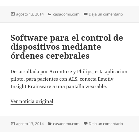
Publicado
Categorías
en Interp
agosto 13, 2014
casadomo.com
Deja un comentario
el
Software para el control de
dispositivos mediante
órdenes cerebrales
Desarrollada por Accenture y Philips, esta aplicación
piloto, para pacientes con ALS, conecta Emotiv
Insight Brainware a una pantalla wearable.
Ver noticia original
Publicado
Categorías
en Softwa
agosto 13, 2014
casadomo.com
Deja un comentario
el