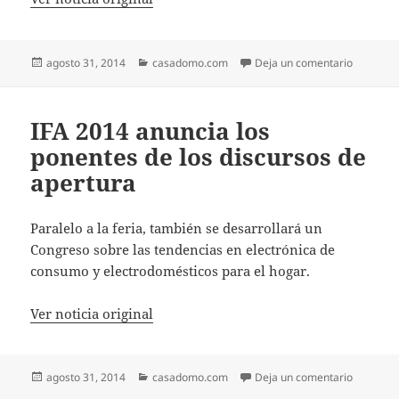
Publicado
Categorías
en Nueva 
agosto 31, 2014
casadomo.com
Deja un comentario
el
IFA 2014 anuncia los
ponentes de los discursos de
apertura
Paralelo a la feria, también se desarrollará un
Congreso sobre las tendencias en electrónica de
consumo y electrodomésticos para el hogar.
Ver noticia original
Publicado
Categorías
en IFA 20
agosto 31, 2014
casadomo.com
Deja un comentario
el