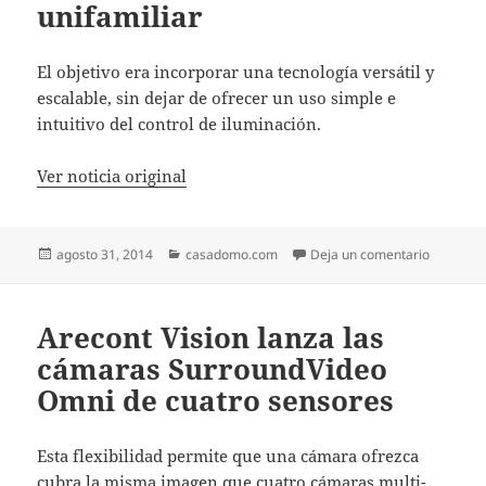
unifamiliar
El objetivo era incorporar una tecnología versátil y
escalable, sin dejar de ofrecer un uso simple e
intuitivo del control de iluminación.
Ver noticia original
Publicado
Categorías
en Integr
agosto 31, 2014
casadomo.com
Deja un comentario
el
Arecont Vision lanza las
cámaras SurroundVideo
Omni de cuatro sensores
Esta flexibilidad permite que una cámara ofrezca
cubra la misma imagen que cuatro cámaras multi-