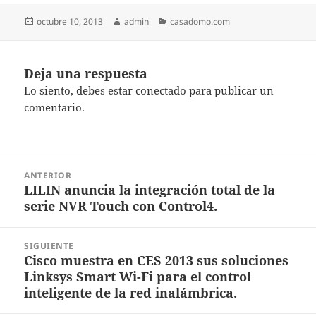
Publicado
Autor
Categorías
octubre 10, 2013
admin
casadomo.com
el
Deja una respuesta
Lo siento, debes estar
conectado
para publicar un
comentario.
Navegación
ANTERIOR
de
LILIN anuncia la integración total de la
Entrada
entradas
serie NVR Touch con Control4.
anterior:
SIGUIENTE
Cisco muestra en CES 2013 sus soluciones
Entrada
Linksys Smart Wi-Fi para el control
siguiente:
inteligente de la red inalámbrica.