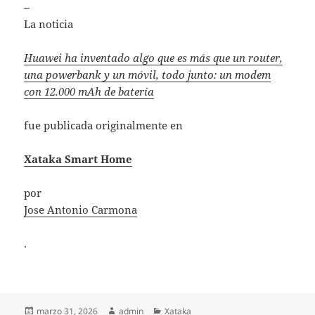
–
La noticia
Huawei ha inventado algo que es más que un router,
una powerbank y un móvil, todo junto: un modem
con 12.000 mAh de batería
fue publicada originalmente en
Xataka Smart Home
por
Jose Antonio Carmona
.
Publicado
Autor
Categorías
marzo 31, 2026
admin
Xataka