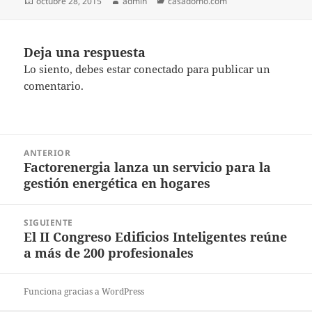
Publicado
Autor
Categorías
octubre 28, 2015
admin
casadomo.com
el
Deja una respuesta
Lo siento, debes estar
conectado
para publicar un
comentario.
Navegación
ANTERIOR
de
Factorenergia lanza un servicio para la
Entrada
entradas
gestión energética en hogares
anterior:
SIGUIENTE
El II Congreso Edificios Inteligentes reúne
Entrada
a más de 200 profesionales
siguiente:
Funciona gracias a WordPress