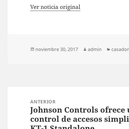
Ver noticia original
Publicado
Autor
Categor
noviembre 30, 2017
admin
casado
el
Navegación
de
ANTERIOR
Johnson Controls ofrece 
entradas
Entrada
control de accesos simpl
anterior:
KT-1 Standalone