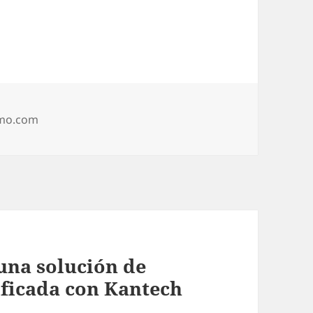
ías
mo.com
una solución de
ificada con Kantech