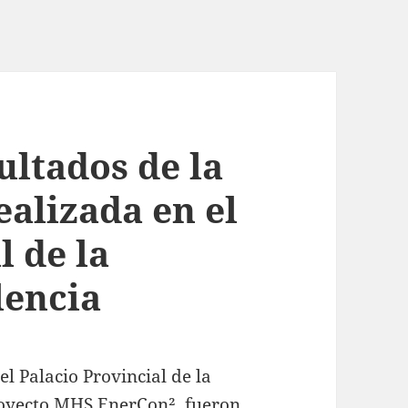
ultados de la
alizada en el
l de la
lencia
l Palacio Provincial de la
royecto
MHS EnerCon²
, fueron