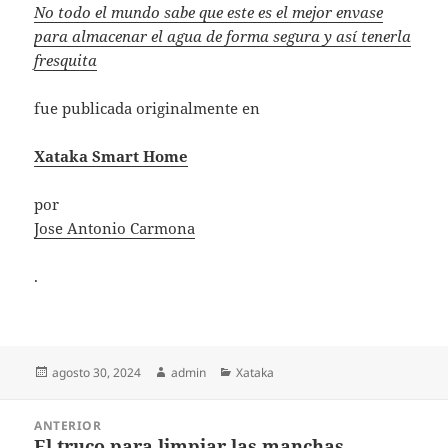
No todo el mundo sabe que este es el mejor envase
para almacenar el agua de forma segura y así tenerla
fresquita
fue publicada originalmente en
Xataka Smart Home
por
Jose Antonio Carmona
.
Publicado
Autor
Categorías
agosto 30, 2024
admin
Xataka
el
Navegación
ANTERIOR
de
El truco para limpiar las manchas
Entrada