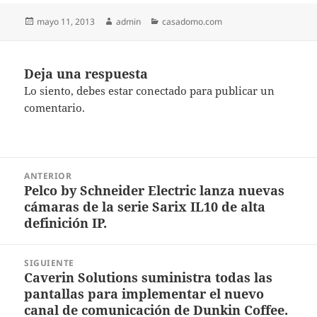
Publicado
Autor
Categorías
mayo 11, 2013
admin
casadomo.com
el
Deja una respuesta
Lo siento, debes estar
conectado
para publicar un
comentario.
Navegación
ANTERIOR
de
Pelco by Schneider Electric lanza nuevas
Entrada
entradas
cámaras de la serie Sarix IL10 de alta
anterior:
definición IP.
SIGUIENTE
Caverin Solutions suministra todas las
Entrada
pantallas para implementar el nuevo
siguiente:
canal de comunicación de Dunkin Coffee.