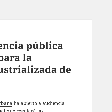
encia pública
para la
ustrializada de
Urbana
ha abierto a audiencia
ial que regulará las