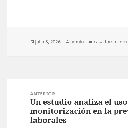
Publicado
Autor
Categorías
julio 8, 2026
admin
casadomo.com
el
Navegación
de
ANTERIOR
Un estudio analiza el uso
entradas
Entrada
monitorización en la pre
anterior:
laborales