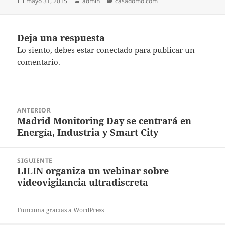
Publicado
Autor
Categorías
mayo 31, 2015
admin
casadomo.com
el
Deja una respuesta
Lo siento, debes estar
conectado
para publicar un
comentario.
Navegación
ANTERIOR
de
Madrid Monitoring Day se centrará en
Entrada
entradas
Energía, Industria y Smart City
anterior:
SIGUIENTE
LILIN organiza un webinar sobre
Entrada
videovigilancia ultradiscreta
siguiente:
Funciona gracias a WordPress