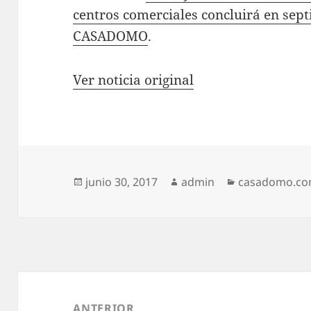
centros comerciales concluirá en sep
CASADOMO
.
Ver noticia original
Publicado
Autor
Categorías
junio 30, 2017
admin
casadomo.c
el
Navegación
de
ANTERIOR