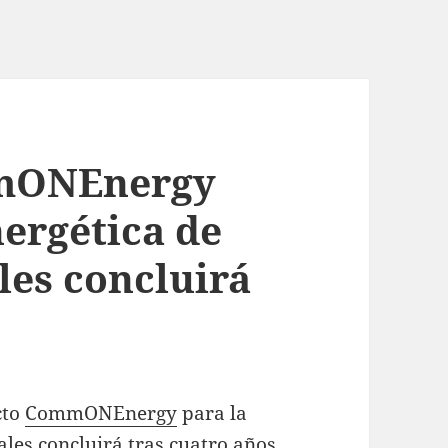
mmONEnergy
nergética de
les concluirá
cto
CommONEnergy
para la
ales concluirá tras cuatro años