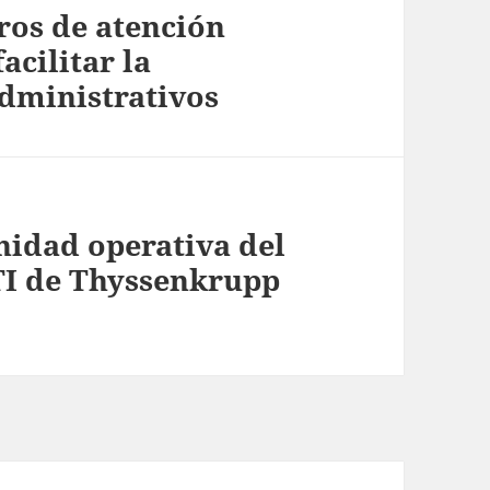
tros de atención
acilitar la
administrativos
nidad operativa del
TI de Thyssenkrupp