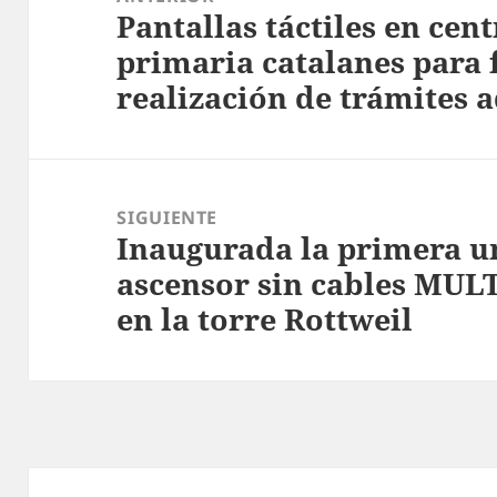
Pantallas táctiles en cen
entradas
Entrada
primaria catalanes para f
anterior:
realización de trámites 
SIGUIENTE
Inaugurada la primera u
Entrada
ascensor sin cables MUL
siguiente:
en la torre Rottweil