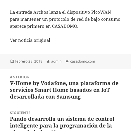
La entrada
Archos lanza el dispositivo PicoWAN
para mantener un protocolo de red de bajo consumo
aparece primero en
CASADOMO
.
Ver noticia original
Publicado
Autor
Categorías
febrero 28, 2018
admin
casadomo.com
el
Navegación
ANTERIOR
de
V-Home by Vodafone, una plataforma de
Entrada
entradas
servicios Smart Home basados en IoT
anterior:
desarrollada con Samsung
SIGUIENTE
Pando desarrolla un sistema de control
Entrada
inteligente para la programación de la
siguiente: