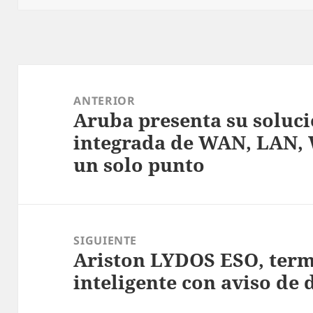
Navegación
de
ANTERIOR
Aruba presenta su soluc
entradas
Entrada
integrada de WAN, LAN, 
anterior:
un solo punto
SIGUIENTE
Ariston LYDOS ESO, term
Entrada
inteligente con aviso de
siguiente: