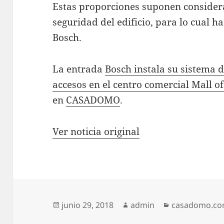
Estas proporciones suponen considera
seguridad del edificio, para lo cual h
Bosch.
La entrada
Bosch instala su sistema 
accesos en el centro comercial Mall o
en
CASADOMO
.
Ver noticia original
Publicado
Autor
Categorías
junio 29, 2018
admin
casadomo.c
el