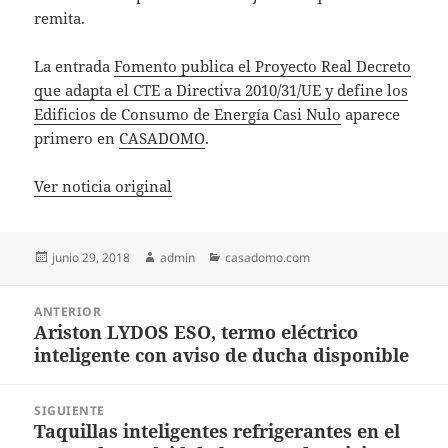
remita.
La entrada
Fomento publica el Proyecto Real Decreto
que adapta el CTE a Directiva 2010/31/UE y define los
Edificios de Consumo de Energía Casi Nulo
aparece
primero en
CASADOMO
.
Ver noticia original
Publicado
Autor
Categorías
junio 29, 2018
admin
casadomo.com
el
Navegación
ANTERIOR
de
Ariston LYDOS ESO, termo eléctrico
Entrada
entradas
inteligente con aviso de ducha disponible
anterior:
SIGUIENTE
Taquillas inteligentes refrigerantes en el
Entrada