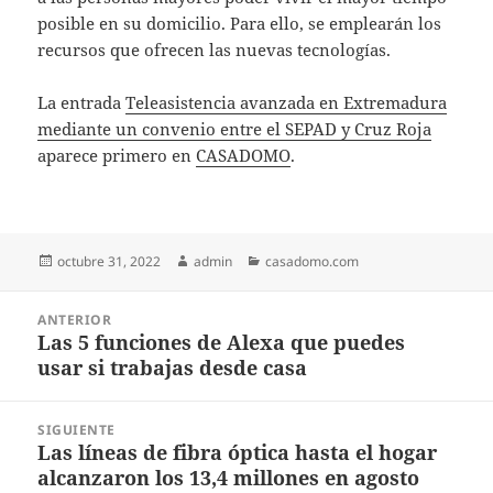
posible en su domicilio. Para ello, se emplearán los
recursos que ofrecen las nuevas tecnologías.
La entrada
Teleasistencia avanzada en Extremadura
mediante un convenio entre el SEPAD y Cruz Roja
aparece primero en
CASADOMO
.
Publicado
Autor
Categorías
octubre 31, 2022
admin
casadomo.com
el
Navegación
ANTERIOR
de
Las 5 funciones de Alexa que puedes
Entrada
entradas
usar si trabajas desde casa
anterior:
SIGUIENTE
Las líneas de fibra óptica hasta el hogar
Entrada
alcanzaron los 13,4 millones en agosto
siguiente: