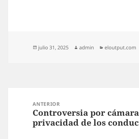
Publicado
Autor
Categorías
julio 31, 2025
admin
eloutput.com
el
Navegación
de
ANTERIOR
Controversia por cámaras
entradas
Entrada
privacidad de los conduc
anterior: